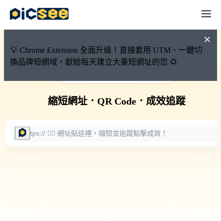
💡 Chrome Extension 全面升級！直接套用 UTM、一鍵切
換品牌短網域，獻給每天建立大量短網址的您 🌻
🚀 PicSee 短網址永久有效
縮短網址
．
QR Code
．
成效追蹤