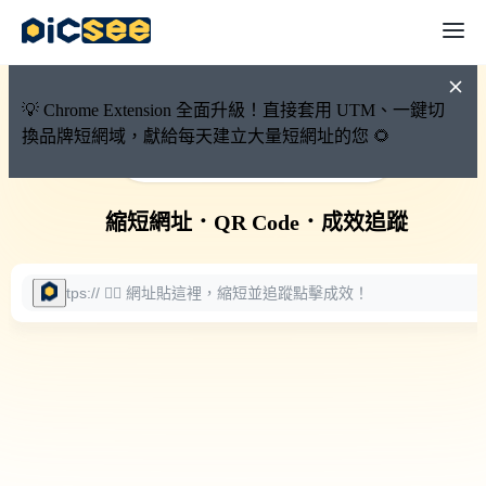
💡 Chrome Extension 全面升級！直接套用 UTM、一鍵切
換品牌短網域，獻給每天建立大量短網址的您 🌻
🚀 PicSee 短網址永久有效
縮短網址
．
QR Code
．
成效追蹤